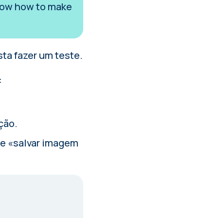
 know how to make
ta fazer um teste.
:
ção.
ne «salvar imagem