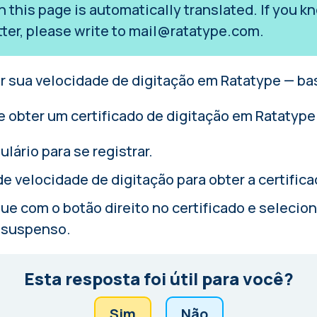
on this page is automatically translated. If you
tter, please write to
mail@ratatype.com
.
ar sua
velocidade de digitação
em Ratatype — bas
obter um certificado de digitação em Ratatype
ulário
para se registrar.
de velocidade de digitação
para obter a certifica
que com o botão direito no certificado e selecio
 suspenso.
Esta resposta foi útil para você?
Sim
Não