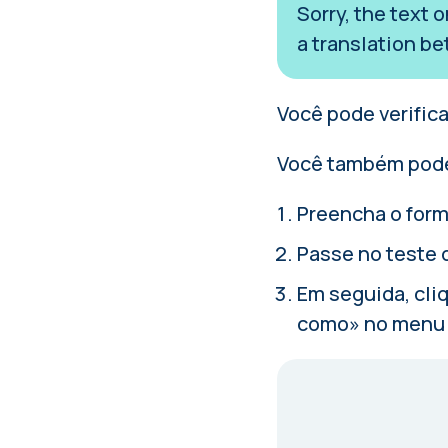
Sorry, the text 
a translation be
Você pode verific
Você também pode 
Preencha o form
Passe no
teste 
Em seguida, cli
como» no menu