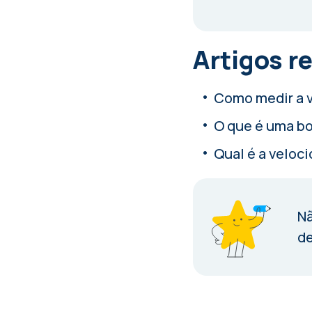
Artigos r
Como medir a v
O que é uma bo
Qual é a veloc
Nã
de