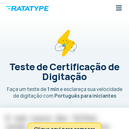
Teste de Certificação de
Digitação
Faça um teste de
1 min
e esclareça sua velocidade
de digitação com
Português para iniciantes
O
s
o
m
s
u
a
v
e
d
a
s
f
o
l
h
a
s
s
e
n
d
o
s
o
p
r
a
d
a
s
p
e
l
o
v
e
n
t
o