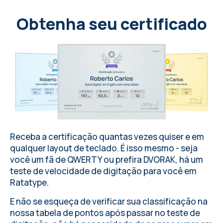
a
t
m
o
s
f
e
r
a
d
e
p
a
z
.
Obtenha seu certificado
Receba a certificação quantas vezes quiser e em
qualquer layout de teclado
. É isso mesmo - seja
você um fã de QWERTY ou prefira DVORAK, há um
teste de velocidade de digitação para você em
Ratatype
.
E não se esqueça de verificar sua classificação na
nossa tabela de pontos após passar no teste de