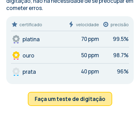
digitação, não há necessidade de se preocupar em
cometer
erros
.
certificado
velocidade
precisão
70 ppm
99.5%
platina
50 ppm
98.7%
ouro
40 ppm
96%
prata
Faça um teste de digitação