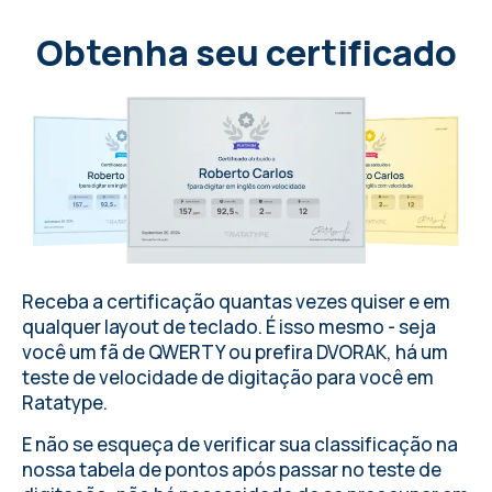
a
p
p
l
i
c
a
t
i
o
n
s
o
f
s
p
i
d
e
r
s
i
l
k
i
n
t
e
c
h
n
o
l
o
g
y
a
n
d
m
e
d
i
c
i
n
e
Obtenha seu certificado
h
i
g
h
l
i
g
h
t
t
h
e
i
m
p
o
r
t
a
n
c
e
o
f
b
i
o
m
i
m
i
c
r
y
i
n
i
n
n
o
v
a
t
i
o
n
.
Receba a certificação quantas vezes quiser e em
qualquer layout de teclado
. É isso mesmo - seja
você um fã de QWERTY ou prefira DVORAK, há um
teste de velocidade de digitação para você em
Ratatype
.
E não se esqueça de verificar sua classificação na
nossa tabela de pontos após passar no teste de