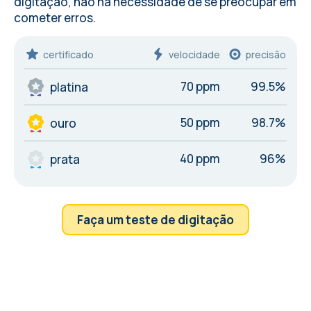
digitação, não há necessidade de se preocupar em
cometer
erros
.
certificado
velocidade
precisão
70 ppm
99.5%
platina
50 ppm
98.7%
ouro
40 ppm
96%
prata
Faça um teste de digitação