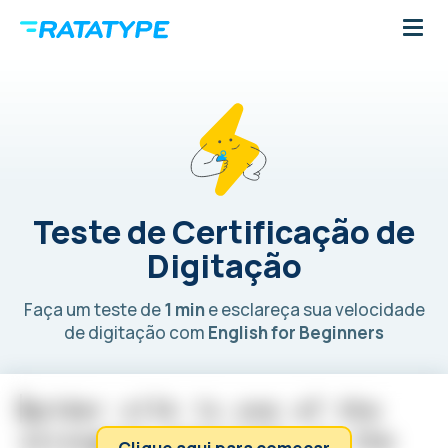
Teste de Certificação de
Digitação
Faça um teste de
1 min
e esclareça sua velocidade
de digitação com
English for Beginners
S
p
i
d
e
r
s
i
l
k
i
s
o
n
e
o
f
t
h
e
s
t
r
o
n
g
e
s
t
m
a
t
e
r
i
a
l
s
i
n
t
h
e