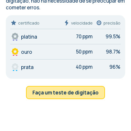
digitação, não há necessidade de se preocupar em
cometer
erros
.
certificado
velocidade
precisão
70 ppm
99.5%
platina
50 ppm
98.7%
ouro
40 ppm
96%
prata
Faça um teste de digitação