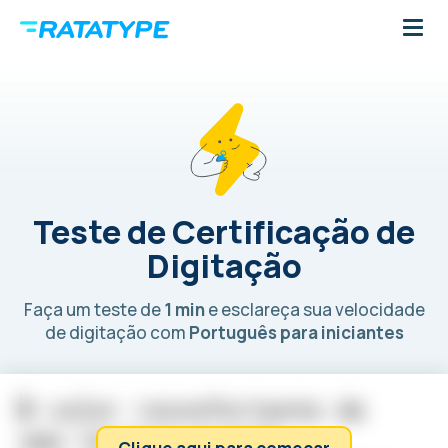
Teste de Certificação de
Digitação
Faça um teste de
1 min
e esclareça sua velocidade
de digitação com
Português para iniciantes
O
c
a
l
o
r
r
e
c
o
n
f
o
r
t
a
n
t
e
d
e
u
m
a
l
a
r
e
i
r
a
t
r
a
z
i
a