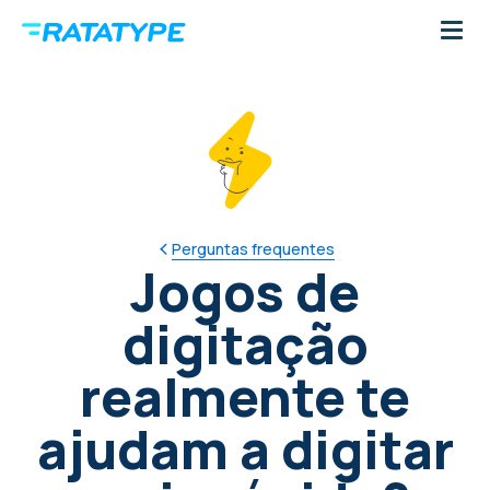
Perguntas frequentes
Jogos de
digitação
realmente te
ajudam a digitar