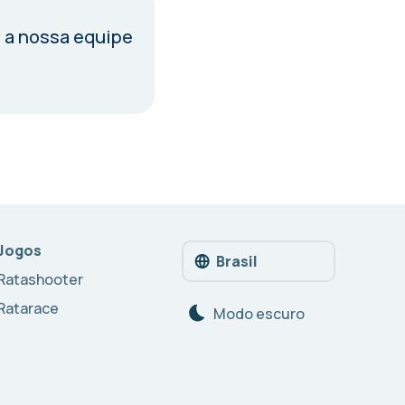
 a nossa equipe
Jogos
Brasil
Ratashooter
Ratarace
Modo escuro