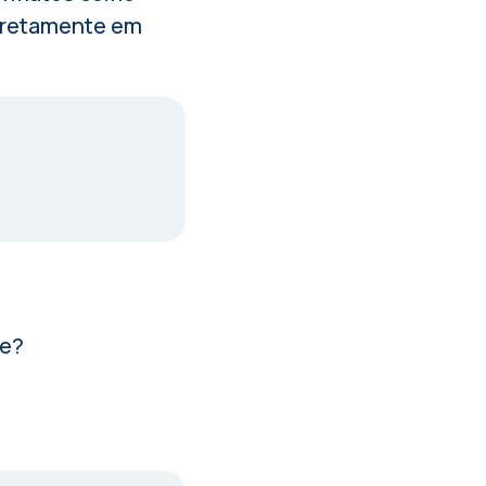
 diretamente em
te?