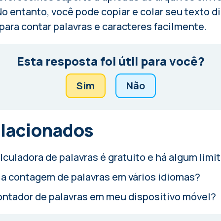
. No entanto, você pode copiar e colar seu texto
para contar palavras e caracteres facilmente.
Esta resposta foi útil para você?
Sim
Não
elacionados
culadora de palavras é gratuito e há algum limi
r a contagem de palavras em vários idiomas?
ontador de palavras em meu dispositivo móvel?