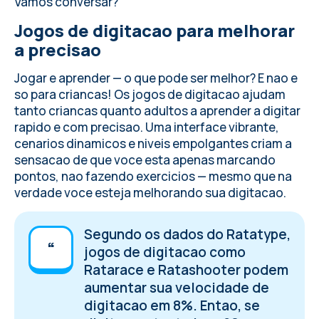
Manter uma sequencia de digitacao como
Vamos conversar?
motivacao
Jogos de digitacao para melhorar
Teclado oculto para alcancar o nivel
a precisao
profissional
Jogar e aprender — o que pode ser melhor? E nao e
so para criancas!
Os jogos de digitacao
ajudam
tanto criancas quanto adultos a aprender a digitar
rapido e com precisao. Uma interface vibrante,
cenarios dinamicos e niveis empolgantes criam a
sensacao de que voce esta apenas marcando
pontos, nao fazendo exercicios — mesmo que na
verdade voce esteja melhorando sua digitacao.
Segundo os dados do Ratatype,
jogos de digitacao como
Ratarace e Ratashooter podem
aumentar sua velocidade de
digitacao em 8%. Entao, se