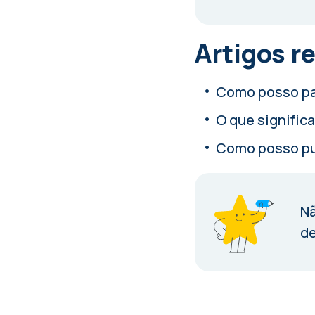
Artigos r
Como posso pa
O que signific
Como posso pul
Nã
de