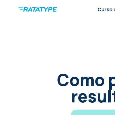
Curso 
Como p
resu