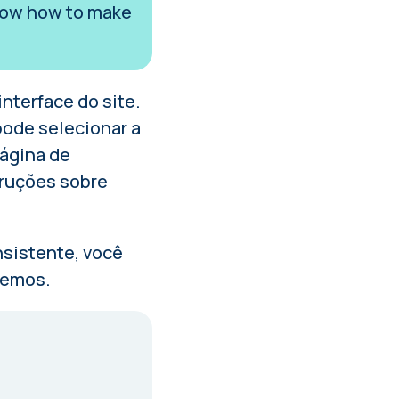
 know how to make
nterface do site.
ode selecionar a
página de
truções sobre
nsistente, você
aremos.