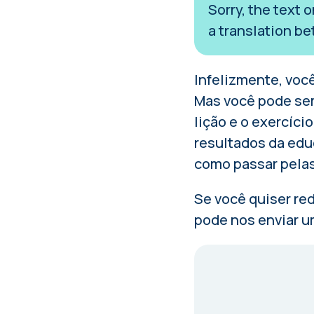
Sorry, the text 
a translation be
Infelizmente, você
Mas você pode sem
lição e o exercíci
resultados da edu
como passar pela
Se você quiser red
pode nos enviar u